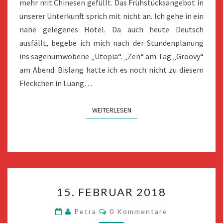
mehr mit Chinesen gefüllt. Das Frühstücksangebot in
unserer Unterkunft sprich mit nicht an. Ich gehe in ein
nahe gelegenes Hotel. Da auch heute Deutsch
ausfällt, begebe ich mich nach der Stundenplanung
ins sagenumwobene „Utopia“. „Zen“ am Tag „Groovy“
am Abend. Bislang hatte ich es noch nicht zu diesem
Fleckchen in Luang…
WEITERLESEN
WEITERLESEN
15.
15. FEBRUAR 2018
FEBRUAR
2018
Kommentare
Petra
0 Kommentare