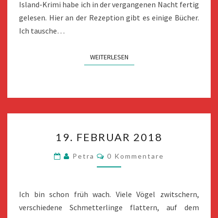
Island-Krimi habe ich in der vergangenen Nacht fertig
gelesen. Hier an der Rezeption gibt es einige Bücher.
Ich tausche…
WEITERLESEN
WEITERLESEN
19.
19. FEBRUAR 2018
FEBRUAR
2018
Kommentare
Petra
0 Kommentare
Ich bin schon früh wach. Viele Vögel zwitschern,
verschiedene Schmetterlinge flattern, auf dem