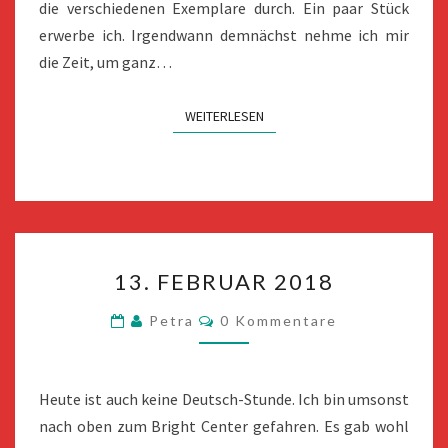
die verschiedenen Exemplare durch. Ein paar Stück
erwerbe ich. Irgendwann demnächst nehme ich mir
die Zeit, um ganz…
WEITERLESEN
WEITERLESEN
13.
13. FEBRUAR 2018
FEBRUAR
2018
Kommentare
Petra
0 Kommentare
Heute ist auch keine Deutsch-Stunde. Ich bin umsonst
nach oben zum Bright Center gefahren. Es gab wohl