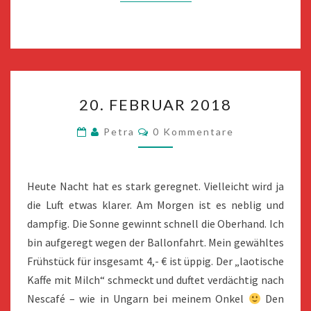
20.
20. FEBRUAR 2018
FEBRUAR
2018
Kommentare
Petra
0 Kommentare
Heute Nacht hat es stark geregnet. Vielleicht wird ja
die Luft etwas klarer. Am Morgen ist es neblig und
dampfig. Die Sonne gewinnt schnell die Oberhand. Ich
bin aufgeregt wegen der Ballonfahrt. Mein gewähltes
Frühstück für insgesamt 4,- € ist üppig. Der „laotische
Kaffe mit Milch“ schmeckt und duftet verdächtig nach
Nescafé – wie in Ungarn bei meinem Onkel
Den