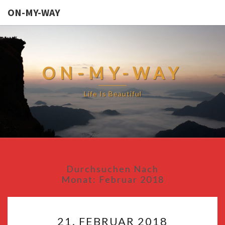
ON-MY-WAY
ON-MY-WAY
Life Is Beautiful
Durchsuchen Nach
Monat:
Februar 2018
21.
21. FEBRUAR 2018
FEBRUAR