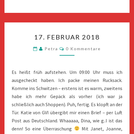
17.
17. FEBRUAR 2018
FEBRUAR
2018
Kommentare
Petra
0 Kommentare
Es heißt früh aufstehen. Um 09:00 Uhr muss ich
ausgecheckt haben. Ich packe meinen Rucksack.
Komme ins Schwitzen – erstens ist es warm, zweitens
habe ich mehr Gepäck als vorher (ich war ja
schließlich auch Shoppen). Puh, fertig. Es klopft an der
Tür. Katie von GVI übergibt mir einen Brief – per Luft
Post aus Deutschland. Whaaaaa, Dina, wie g..l ist das
denn! So eine Überraschung
Mit Janet, Joanne,